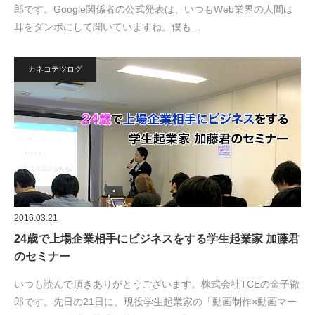
郎です。Google関係者の公式発表は、いつもWeb業界の人間は
耳をダンボにして聞いていますね。僕も…
カネコテツログ
2016.03.21
24歳で上場企業相手にビジネスをする学生起業家 加藤君
のセミナー
いつも読んで頂きありがとうございます。株式会社TCEの金子徹
郎です。先日の21日に、現役学生起業家の「動画制作×動画マー