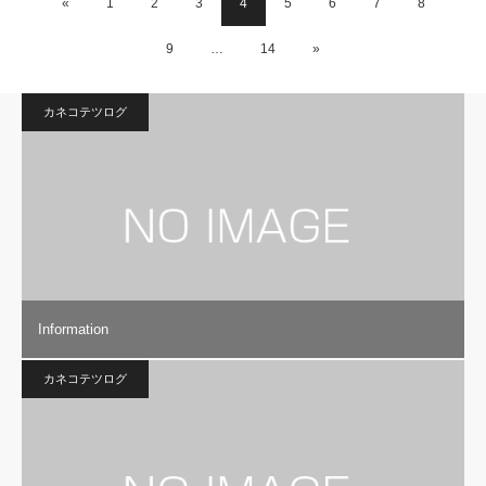
«
1
2
3
4
5
6
7
8
9
…
14
»
カネコテツログ
Information
カネコテツログ