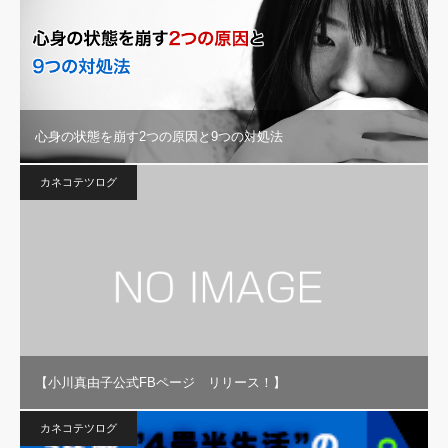
心身の状態を崩す2つの原因と9つの対処法
カネコテツログ
【小川真由子公式FBページ リリース！】
カネコテツログ