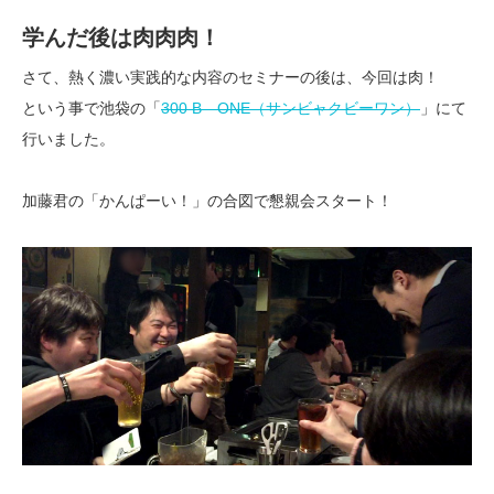
学んだ後は肉肉肉！
さて、熱く濃い実践的な内容のセミナーの後は、今回は肉！
という事で池袋の「
300 B ONE（サンビャクビーワン）
」にて
行いました。
加藤君の「かんぱーい！」の合図で懇親会スタート！