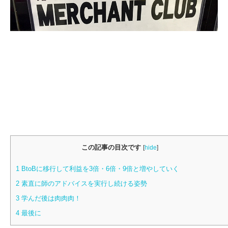
この記事の目次です
[
hide
]
1
BtoBに移行して利益を3倍・6倍・9倍と増やしていく
2
素直に師のアドバイスを実行し続ける姿勢
3
学んだ後は肉肉肉！
4
最後に