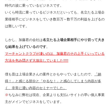
時代の波に乗っているビジネスです。
いくら時流に乗っているビジネスだといっても、名立たる上場企
業様相手にビジネスをしていき数百万～数千万の利益を上げるの
は難しいです。
しかし、加藤君の会社は
名立たる上場企業相手にやり切って大き
な結果を上げているのです
。
マーチャントクラブが凄いのは、加藤君のその上手くいっている
方法を包み隠さず大放出していました!!!!!
僕も昔は上場企業さんの案件とかもやっていましたので、
「納
得！」と感じる部分と「やるな！」と感心してしまう内容が多
く、非常に濃い内容のセミナーでした。
※
ちなみに弊社は現在、企業よりも支払いサイトの早い個人事業
主がメインでビジネスをしています。