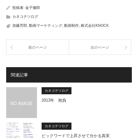
投稿者:
金子徹郎
カネコテツログ
加藤芳郎
,
動画マーケティング
,
動画制作
,
株式会社KNOCK
前のページ
次のページ
関連記事
カネコテツログ
2013年 抱負
カネコテツログ
ビックワードで上昇させて分かる真実