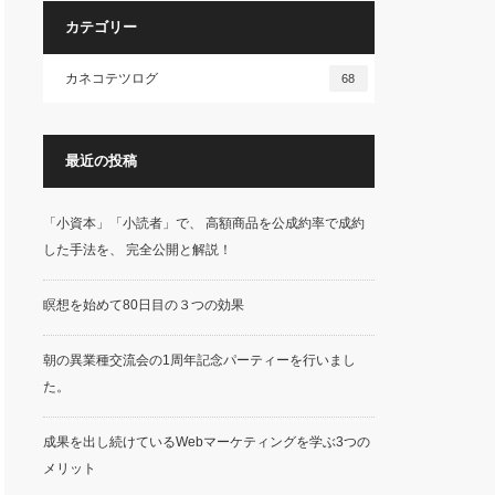
カテゴリー
カネコテツログ
68
最近の投稿
「小資本」「小読者」で、 高額商品を公成約率で成約
した手法を、 完全公開と解説！
瞑想を始めて80日目の３つの効果
朝の異業種交流会の1周年記念パーティーを行いまし
た。
成果を出し続けているWebマーケティングを学ぶ3つの
メリット