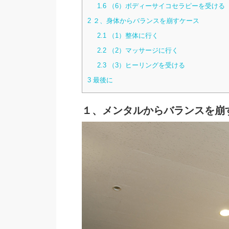
1.6
（6）ボディーサイコセラピーを受ける
2
２、身体からバランスを崩すケース
2.1
（1）整体に行く
2.2
（2）マッサージに行く
2.3
（3）ヒーリングを受ける
3
最後に
１、メンタルからバランスを崩