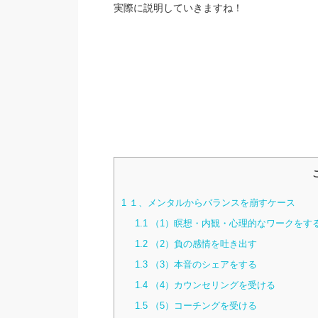
実際に説明していきますね！
1
１、メンタルからバランスを崩すケース
1.1
（1）瞑想・内観・心理的なワークをす
1.2
（2）負の感情を吐き出す
1.3
（3）本音のシェアをする
1.4
（4）カウンセリングを受ける
1.5
（5）コーチングを受ける