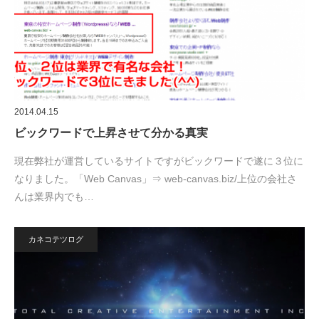
2014.04.15
ビックワードで上昇させて分かる真実
現在弊社が運営しているサイトですがビックワードで遂に３位に
なりました。「Web Canvas」⇒ web-canvas.biz/上位の会社さ
んは業界内でも…
カネコテツログ