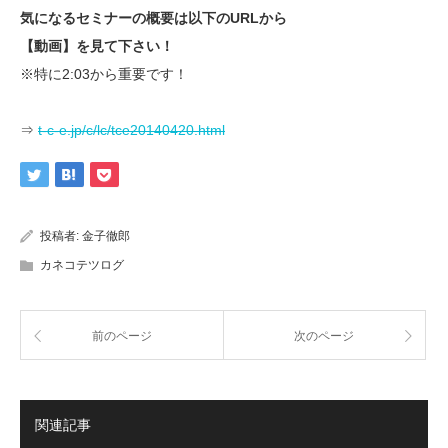
気になるセミナーの概要は以下のURLから
【動画】を見て下さい！
※特に2:03から重要です！
⇒
t-c-e.jp/c/lc/tce20140420.html
投稿者:
金子徹郎
カネコテツログ
前のページ
次のページ
関連記事