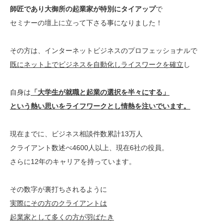
師匠であり大御所の起業家が特別にタイアップ
で
セミナーの壇上に立って下さる事になりました！
その方は、インターネットビジネスのプロフェッショナルで
既にネット上でビジネスを自動化しライスワークを確立
し
自身は
「大学生が就職と起業の選択を半々にする」
という熱い思いをライフワークとし情熱を注いでいます。
現在までに、ビジネス相談件数累計13万人
クライアント数述べ4600人以上、現在6社の役員。
さらに12年のキャリアを持っています。
その数字が裏打ちされるように
実際にその方のクライアントは
起業家として多くの方が羽ばたき