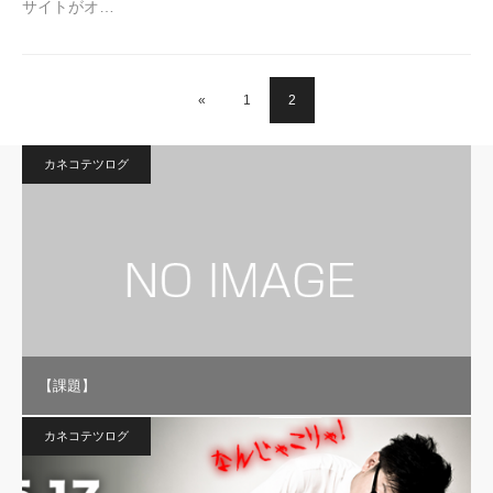
サイトがオ…
«
1
2
カネコテツログ
【課題】
カネコテツログ