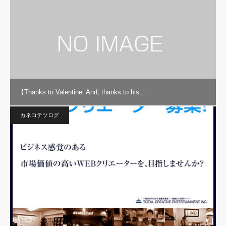
【Thanks to Valentine. And, thanks to his…
カネコテツログ