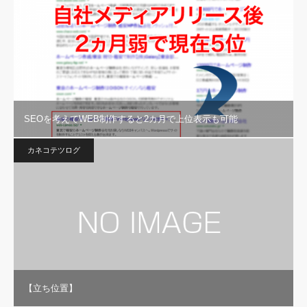
SEOを考えてWEB制作すると2カ月で上位表示も可能
カネコテツログ
【立ち位置】