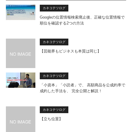
カネコテツログ
Googleの位置情報検索廃止後、正確な位置情報で
順位を確認する2つの方法
カネコテツログ
【芸能界もビジネスも本質は同じ】
カネコテツログ
「小資本」「小読者」で、 高額商品を公成約率で
成約した手法を、 完全公開と解説！
カネコテツログ
【立ち位置】