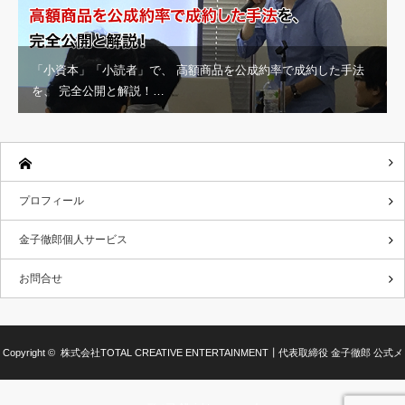
「小資本」「小読者」で、 高額商品を公成約率で成約した手法
を、 完全公開と解説！…
プロフィール
金子徹郎個人サービス
お問合せ
Copyright ©
株式会社TOTAL CREATIVE ENTERTAINMENT┃代表取締役 金子徹郎 公式メ